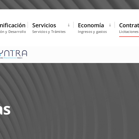
nificación
Servicios
Economía
Contra
ión y Desarrollo
Servicios y Trámites
Ingresos y gastos
Licitacione
as