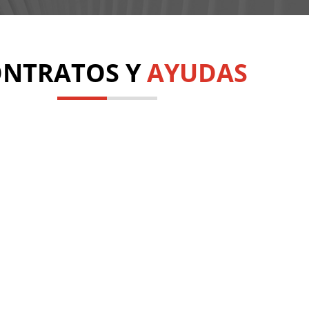
NTRATOS Y
AYUDAS
P
d
C
y
P
d
C