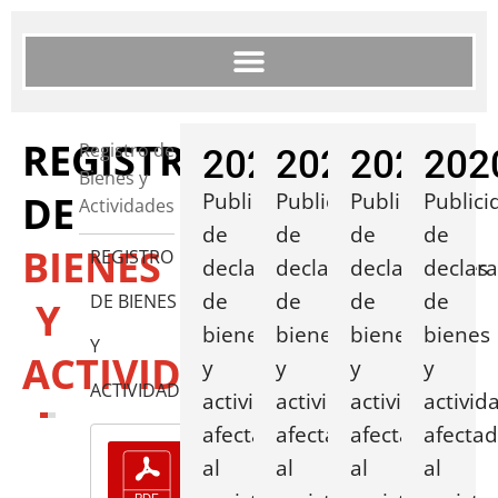
REGISTRO
Registro de
2023
2022
2021
202
Bienes y
DE
Publicidad
Publicidad
Publicidad
Publici
Actividades
de
de
de
de
BIENES
REGISTRO
declaraciones
declaraciones
declaraciones
declar
de
de
de
de
DE BIENES
Y
bienes
bienes
bienes
bienes
Y
ACTIVIDADES
y
y
y
y
ACTIVIDADES
actividades
actividades
actividades
activid
afectadas
afectadas
afectadas
afecta
al
al
al
al