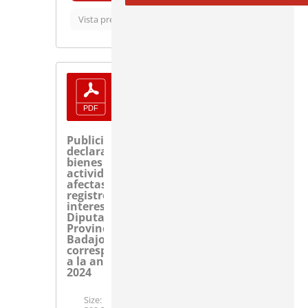
Vista previa
Publicidad de
declaraciones de
bienes y
actividades
afectas al
registro de
intereses de la
Diputación
Provincial de
Badajoz
correspondientes
a la anualidad
2024
Size: