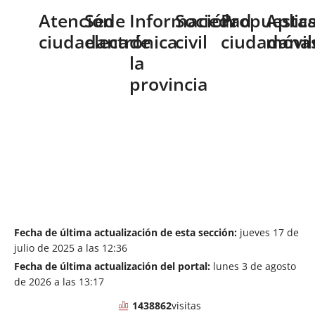
Atención
Sede
Información
Sociedad
Propuesta
Aplic
ciudadana
electrónica
de
civil
ciudadana
móvil
la
provincia
Fecha de última actualización de esta sección:
jueves 17 de
julio de 2025 a las 12:36
Fecha de última actualización del portal:
lunes 3 de agosto
de 2026 a las 13:17
1438862
visitas