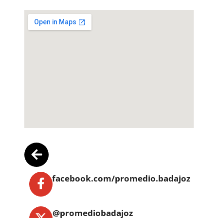
facebook.com/promedio.badajoz
@promediobadajoz