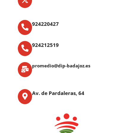
924220427
924212519
promedio@dip-badajoz.es
Av. de Pardaleras, 64