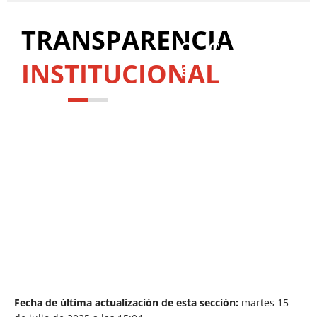
TRANSPARENCIA
Cargos
Organizació
Normas
Perso
Pa
INSTITUCIONAL
electos
provincia
de
diput
Fecha de última actualización de esta sección:
martes 15