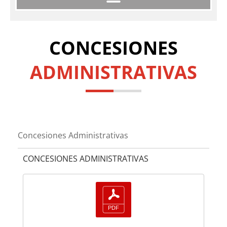
Procedimientos de Contratación y Perfil del Contratante
Convenios, Encomiendas y Concesiones
CONCESIONES
ADMINISTRATIVAS
Concesiones Administrativas
CONCESIONES ADMINISTRATIVAS