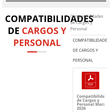
COMPATIBILIDADES
Compatibilidades
de Cargos y
DE
CARGOS Y
Personal
PERSONAL
COMPATIBILIDADES
DE CARGOS Y
PERSONAL
Compatibilidades
de Cargos y
Personal Marzo
2026