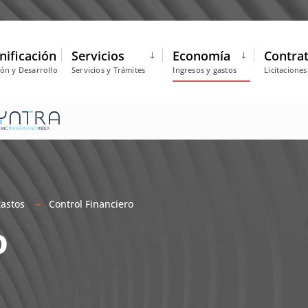
nificación
Servicios
Economía
Contra
ión y Desarrollo
Servicios y Trámites
Ingresos y gastos
Licitacione
gastos
Control Financiero
o