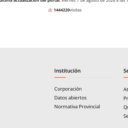
última actualización del portal:
viernes 7 de agosto de 2026 a las 
1444220
visitas
Institución
S
Corporación
A
Datos abiertos
P
Normativa Provincial
Q
Se