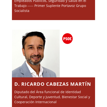
Empleados Públicos, Seguridad y Salud en el
Trabajo ----- Primer Suplente Portavoz Grupo
Socialista
D. RICARDO CABEZAS MARTÍN
Diputado del Área funcional de Identidad
Cultural, Deporte y Juventud, Bienestar Social y
Cooperación Internacional