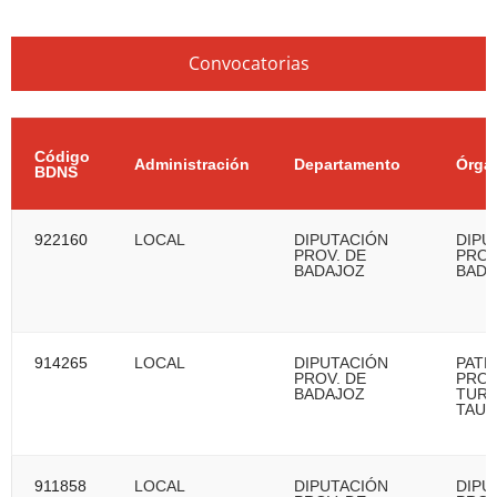
Convocatorias
Código
Administración
Departamento
Órga
BDNS
922160
LOCAL
DIPUTACIÓN
DIPU
PROV. DE
PROV
BADAJOZ
BADA
914265
LOCAL
DIPUTACIÓN
PAT
PROV. DE
PROV
BADAJOZ
TURI
TAU
911858
LOCAL
DIPUTACIÓN
DIPU