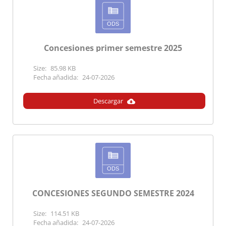
873449
LOCAL
DIPUTACIÓN
DIPU
PROV. DE
PROV
BADAJOZ
BADA
Concesiones primer semestre 2025
Size:
85.98 KB
Fecha añadida:
24-07-2026
872369
AUTONOMICA
EXTREMADURA
DIRE
GENE
SOST
Descargar
872164
LOCAL
DIPUTACIÓN
DIPU
PROV. DE
PROV
BADAJOZ
BADA
CONCESIONES SEGUNDO SEMESTRE 2024
Size:
114.51 KB
868175
LOCAL
DIPUTACIÓN
DIPU
Fecha añadida:
24-07-2026