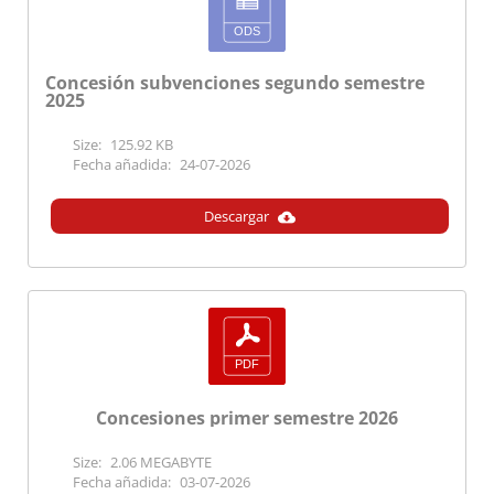
DEMOCRÁTICA
889188
LOCAL
DIPUTACIÓN
DIPU
PROV. DE
PROV
Concesión subvenciones segundo semestre
BADAJOZ
BADA
2025
Size:
125.92 KB
Fecha añadida:
24-07-2026
889179
LOCAL
DIPUTACIÓN
DIPU
Descargar
PROV. DE
PROV
BADAJOZ
BADA
888152
LOCAL
DIPUTACIÓN
DIPU
PROV. DE
PROV
Concesiones primer semestre 2026
BADAJOZ
BADA
Size:
2.06 MEGABYTE
Fecha añadida:
03-07-2026