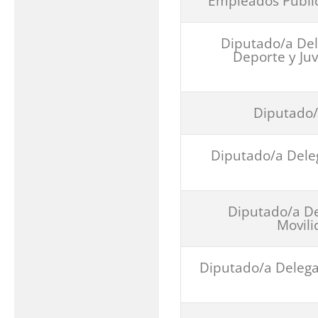
Empleados Público
Diputado/a Del
Deporte y Juv
Diputado/
Diputado/a Deleg
Diputado/a De
Movili
Diputado/a Delega