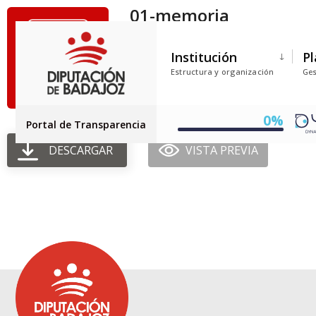
01-memoria
Tamaño del archivo: 313.53 KB
Institución
Pl
Creado: 30-06-2025
Estructura y organización
Ges
Actualizado: 30-06-2025
Golpes: 69
0%
Portal de Transparencia
DESCARGAR
VISTA PREVIA