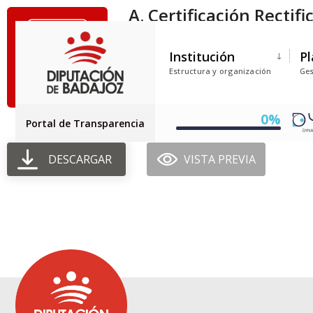
A. Certificación Rectif
dependientes
Institución
Pl
Tamaño del archivo: 152.63 KB
Estructura y organización
Ges
Creado: 04-09-2025
Actualizado: 04-09-2025
Golpes: 171
0%
Portal de Transparencia
DESCARGAR
VISTA PREVIA