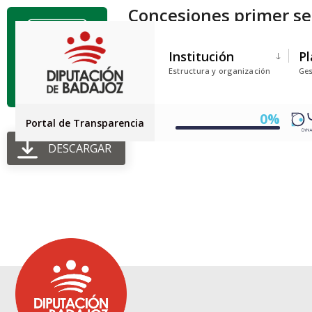
Concesiones primer s
Tamaño del archivo: 109.68 KB
Institución
Pl
Creado: 03-07-2026
Estructura y organización
Ges
Actualizado: 03-07-2026
Golpes: 16
0%
Portal de Transparencia
DESCARGAR