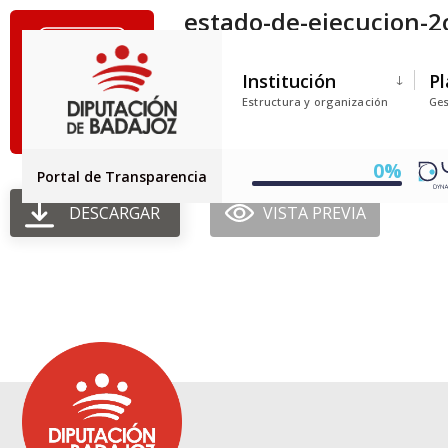
estado-de-ejecucion-2
Tamaño del archivo: 523.89 KB
Institución
Pl
Creado: 30-06-2025
Estructura y organización
Ges
Actualizado: 30-06-2025
Golpes: 80
0%
Portal de Transparencia
DESCARGAR
VISTA PREVIA