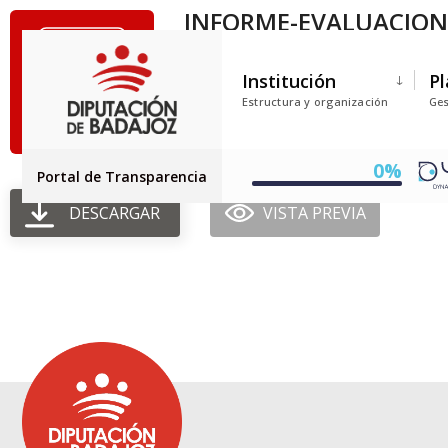
INFORME-EVALUACION-
Tamaño del archivo: 7.69 MEGABYTE
Institución
Pl
Creado: 30-06-2025
Estructura y organización
Ges
Actualizado: 30-06-2025
Golpes: 204
0%
Portal de Transparencia
DESCARGAR
VISTA PREVIA