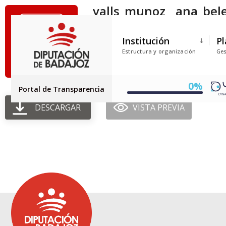
valls_munoz__ana_bel
Tamaño del archivo: 40.00 KB
Institución
Pl
Creado: 09-07-2025
Estructura y organización
Ges
Actualizado: 09-07-2025
Golpes: 68
0%
Portal de Transparencia
DESCARGAR
VISTA PREVIA